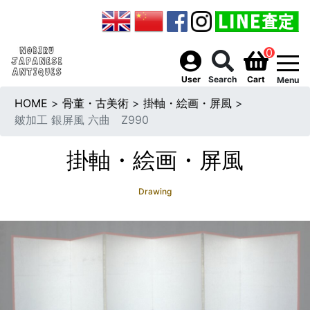
0
togg
User
Search
Cart
Menu
HOME
>
骨董・古美術
>
掛軸・絵画・屏風
>
皴加工 銀屏風 六曲 Z990
掛軸・絵画・屏風
Drawing