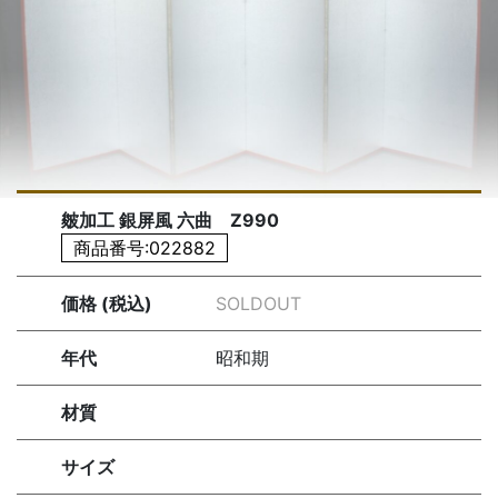
皴加工 銀屏風 六曲 Z990
商品番号:022882
価格 (税込)
SOLDOUT
年代
昭和期
材質
サイズ