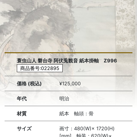
蓑虫山人 磐台寺 阿伏兎観音 紙本掛軸 Z996
商品番号:022895
価格 (税込)
¥125,000
年代
明治
材質
紙本 軸頭：骨
サイズ
画寸：480(W)× 1720(H)
[mm] 軸装：620(W)×