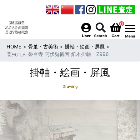
0
togg
User
Search
Cart
Menu
HOME
>
骨董・古美術
>
掛軸・絵画・屏風
>
蓑虫山人 磐台寺 阿伏兎観音 紙本掛軸 Z996
掛軸・絵画・屏風
Drawing