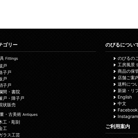
テゴリー
のびるについ
建具
のびるの
Fittings
工房風景
S
 蔵戸
商品の保
 格子戸
店舗ご案
 板戸
送料につ
 硝子戸
新築・リ
 欄間・書院
English
 簾戸・障子戸
中文
 現状販売
Facebook
董・古美術
Antiques
Instagram
 木工・彫刻
ご利用案内
 金工
 ガラス工芸