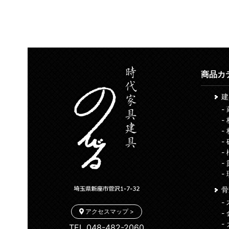
商品カ
-
-
-
-
-
-
-
骨
-
アクセスマップ >
-
-
TEL 048-482-2060