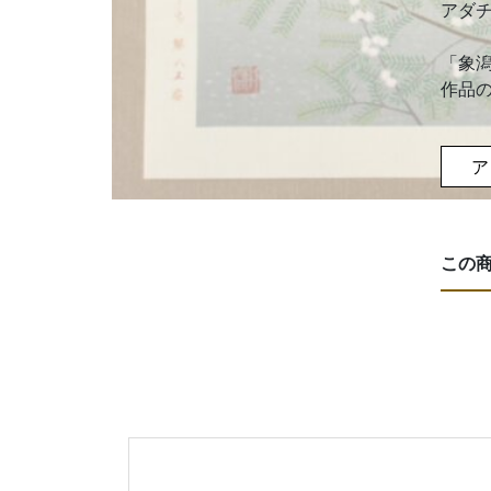
アダ
「象
作品
ア
この