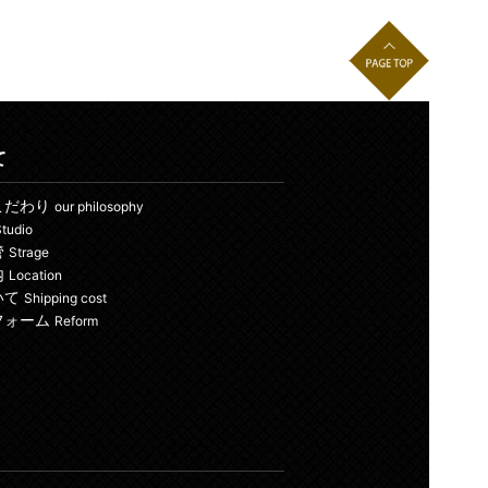
て
こだわり
our philosophy
tudio
管
Strage
内
Location
いて
Shipping cost
フォーム
Reform