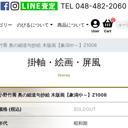
TEL 048-482-2060
0
ゴリー
のびるについて
商品について
User
Cart
竹喬 奥の細道句抄絵 木版画【象潟や～】Z1008
掛軸・絵画・屏風
Drawing
小野竹喬 奥の細道句抄絵 木版画【象潟や～】Z1008
価格 (税込)
SOLDOUT
年代
昭和期