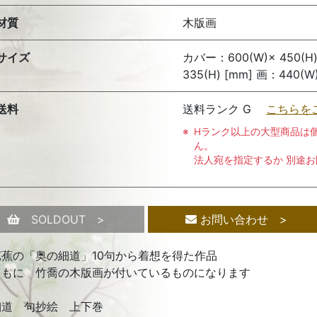
材質
木版画
サイズ
カバー：600(W)× 450(H
335(H) [mm] 画：440(W)
送料
送料ランク G
こちらを
Hランク以上の大型商品は
ん。
法人宛を指定するか 別途
SOLDOUT >
お問い合わせ >
芭蕉の「奥の細道」10句から着想を得た作品
ともに 竹喬の木版画が付いているものになります
細道 句抄絵 上下巻