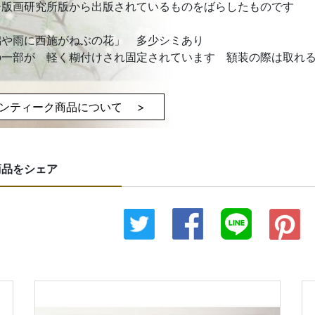
チ版画研究所版から出版されているものをばらしたものです
潟や雨に西施がねぶの花」 多少シミあり
の一部が 軽く糊付けされ固定されています 額装の際は取れ
ンティーク商品について >
商品をシェア