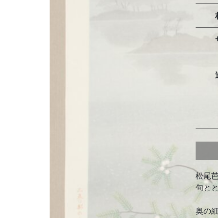
松尾
句と
奥の