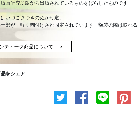
チ版画研究所版から出版されているものをばらしたものです
島はいづこさつきのぬかり道」
の一部が 軽く糊付けされ固定されています 額装の際は取れ
ンティーク商品について >
商品をシェア