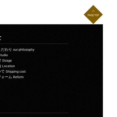
て
こだわり
our philosophy
tudio
管
Strage
内
Location
いて
Shipping cost
フォーム
Reform