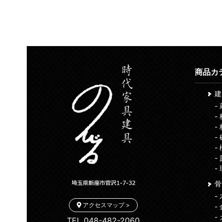
商品カ
-
-
-
-
-
-
-
骨
-
アクセスマップ >
-
-
TEL 048-482-2060