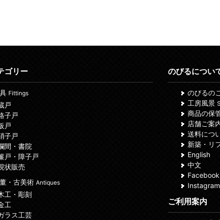
テゴリー
のびるについ
建具
のびるの
Fittings
工房風景
S
 蔵戸
商品の保
 格子戸
店舗ご案
 板戸
送料につ
 硝子戸
新築・リ
 欄間・書院
English
 簾戸・障子戸
中文
 現状販売
Facebook
董・古美術
Antiques
Instagram
 木工・彫刻
ご利用案内
 金工
 ガラス工芸