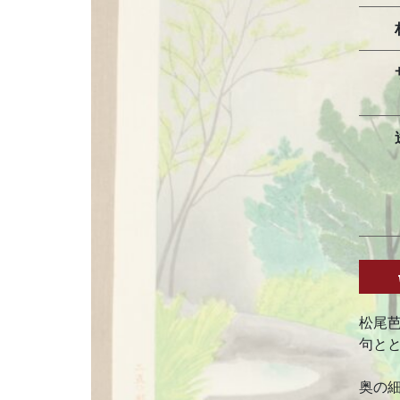
松尾
句と
奥の