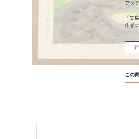
アダ
「笠
作品
ア
この