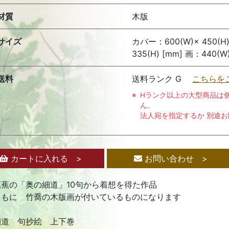
材質
木版
サイズ
カバー：600(W)× 450(H
335(H) [mm] 画：440(W)
送料
送料ランク G
こちらを
Hランク以上の大型商品は
ん。
法人宛を指定するか 別途
カートに入れる >
お問い合わせ >
芭蕉の「奥の細道」10句から着想を得た作品
ともに 竹喬の木版画が付いているものになります
細道 句抄絵 上下巻