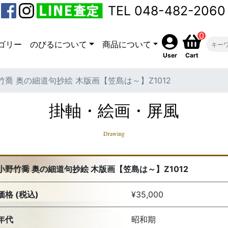
TEL 048-482-2060
0
ゴリー
のびるについて
商品について
User
Cart
竹喬 奥の細道句抄絵 木版画【笠島は～】Z1012
掛軸・絵画・屏風
Drawing
小野竹喬 奥の細道句抄絵 木版画【笠島は～】Z1012
価格 (税込)
¥35,000
年代
昭和期