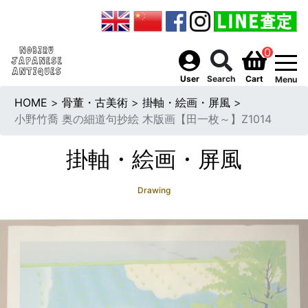
0
togg
User
Search
Cart
Menu
HOME
>
骨董・古美術
>
掛軸・絵画・屏風
>
小野竹喬 奥の細道句抄絵 木版画【田一枚～】Z1014
掛軸・絵画・屏風
Drawing