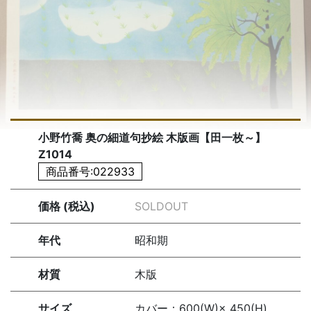
小野竹喬 奥の細道句抄絵 木版画【田一枚～】
Z1014
商品番号:022933
価格 (税込)
SOLDOUT
年代
昭和期
材質
木版
サイズ
カバー：600(W)× 450(H)