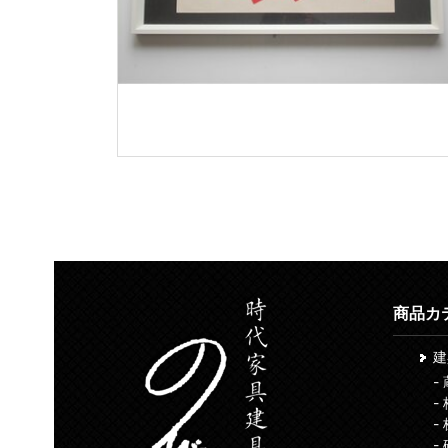
商品カ
-
-
-
-