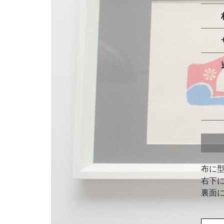
布に
右下
裏面