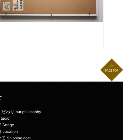
て
こだわり
our philosophy
tudio
管
Strage
内
Location
いて
Shipping cost