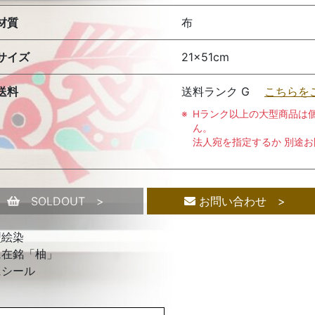
材質
布
サイズ
21×51cm
送料
送料ランク G
こちらを
Hランク以上の大型商品は
ん。
法人宛を指定するか 別途
SOLDOUT >
お問い合わせ >
型絵染
に在銘「柚」
にシール