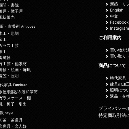
新築・リ
 欄間・書院
English
 簾戸・障子戸
中文
 現状販売
Facebook
董・古美術
Antiques
Instagram
 木工・彫刻
ご利用案内
 金工
 ガラス工芸
買い物方
 漆工
買い取り
 陶磁器
 竹工芸・他素材
商品について
 掛軸・絵画・屏風
 電笠・照明
時代家具
建具の加
代家具
Furniture
照明につ
 水屋/階段/衣装和箪笥
返品・交
 ガラスケース・棚
 机・椅子・引出
プライバシー
諸派
Style
特定商取引法
 煎茶・茶道具
 文房具・文人好