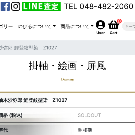
TEL 048-482-2060
0
ゴリー
のびるについて
商品について
User
Cart
沙弥郎 鯉登紋型染 Z1027
掛軸・絵画・屏風
Drawing
柚木沙弥郎 鯉登紋型染 Z1027
価格 (税込)
SOLDOUT
年代
昭和期