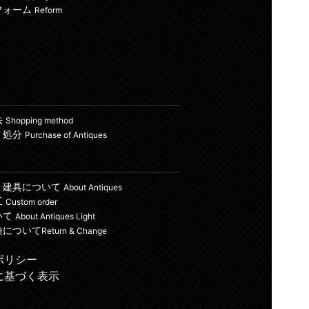
フォーム
Reform
法
Shopping method
・処分
Purchase of Antiques
・建具について
About Antiques
工
Custom order
いて
About Antiques Light
換について
Return & Change
ポリシー
に基づく表示