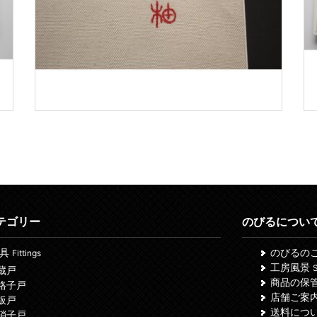
テゴリー
のびるについ
建具
のびるの
Fittings
工房風景
S
 蔵戸
商品の保
 格子戸
店舗ご案
 板戸
送料につ
 硝子戸