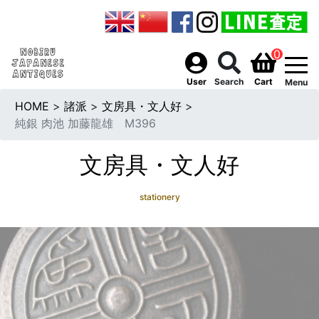
0
togg
User
Search
Cart
Menu
HOME
>
諸派
>
文房具・文人好
>
純銀 肉池 加藤龍雄 M396
文房具・文人好
stationery