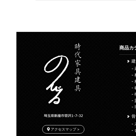
商品カ
-
-
-
-
-
-
-
骨
-
アクセスマップ >
-