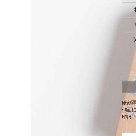
篆刻
側面
印は