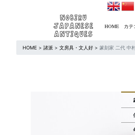
HOME
カテ
HOME
>
諸派
>
文房具・文人好
>
篆刻家 二代 中