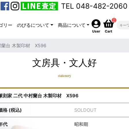
TEL 048-482-2060
0
ゴリー
のびるについて
商品について
User
Cart
村蘭台 木製印材 X596
文房具・文人好
stationery
篆刻家 二代 中村蘭台 木製印材 X596
価格 (税込)
SOLDOUT
年代
昭和期