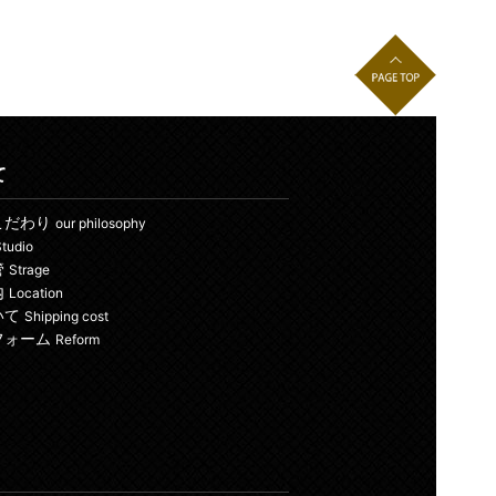
て
こだわり
our philosophy
tudio
管
Strage
内
Location
いて
Shipping cost
フォーム
Reform