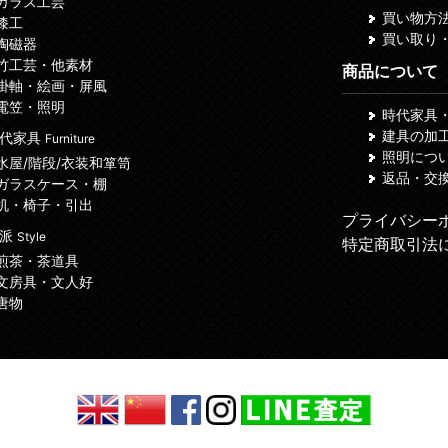
 ガラス工芸
買い物方
 漆工
買い取り
 陶磁器
 竹工芸・他素材
商品について
 掛軸・絵画・屏風
 電笠・照明
時代家具
建具の加
代家具
Furniture
照明につ
 水屋/階段/衣装和箪笥
返品・交
 ガラスケース・棚
 机・椅子・引出
プライバシー
諸派
Style
特定商取引法
 煎茶・茶道具
 文房具・文人好
 唐物