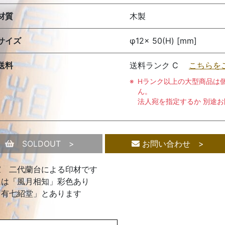
材質
木製
サイズ
φ12× 50(H) [mm]
送料
送料ランク C
こちらを
Hランク以上の大型商品は
ん。
法人宛を指定するか 別途
SOLDOUT >
お問い合わせ >
家 二代蘭台による印材です
には「風月相知」彩色あり
「有七紹堂」とあります