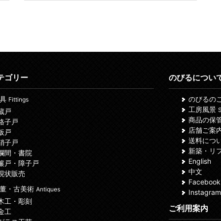
テゴリー
のびるについ
建具
のびるの
Fittings
工房風景
S
 蔵戸
商品の保
 格子戸
店舗ご案
 板戸
送料につ
 硝子戸
新築・リ
 欄間・書院
English
 簾戸・障子戸
中文
 現状販売
Facebook
董・古美術
Antiques
Instagram
 木工・彫刻
ご利用案内
 金工