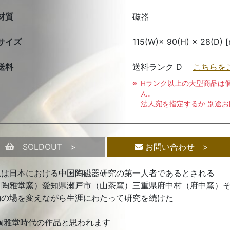
材質
磁器
サイズ
115(W)× 90(H) × 28(D) 
送料
送料ランク D
こちらを
Hランク以上の大型商品は
ん。
法人宛を指定するか 別途
SOLDOUT >
お問い合わせ >
忍は日本における中国陶磁器研究の第一人者であるとされる
（陶雅堂窯）愛知県瀬戸市（山茶窯）三重県府中村（府中窯）
動の場を変えながら生涯にわたって研究を続けた
 陶雅堂時代の作品と思われます