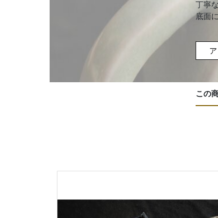
丁寧
底面
ア
この