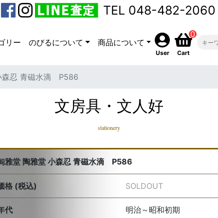
TEL 048-482-2060
0
ゴリー
のびるについて
商品について
User
Cart
小森忍 青磁水滴 P586
文房具・文人好
stationery
匋雅堂 陶雅堂 小森忍 青磁水滴 P586
価格 (税込)
SOLDOUT
年代
明治～昭和初期