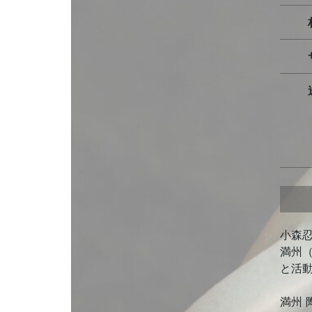
小森
満州
と活
満州