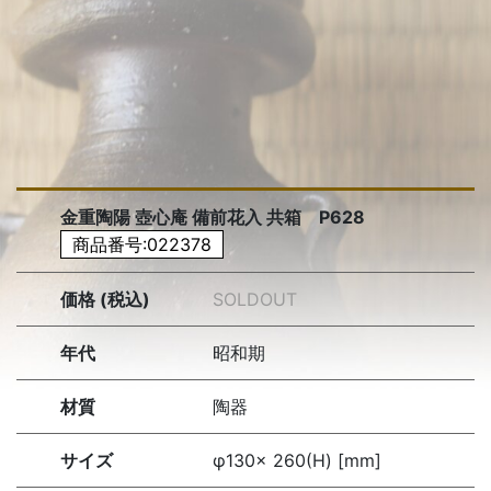
金重陶陽 壺心庵 備前花入 共箱 P628
商品番号:022378
価格 (税込)
SOLDOUT
年代
昭和期
材質
陶器
サイズ
φ130× 260(H) [mm]