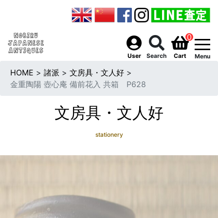
0
togg
User
Search
Cart
Menu
HOME
>
諸派
>
文房具・文人好
>
金重陶陽 壺心庵 備前花入 共箱 P628
文房具・文人好
stationery