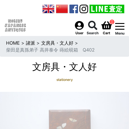
0
togg
User
Search
Cart
Menu
HOME
>
諸派
>
文房具・文人好
>
柴田是真孫弟子 高井泰令 蒔絵硯箱 Q402
文房具・文人好
stationery