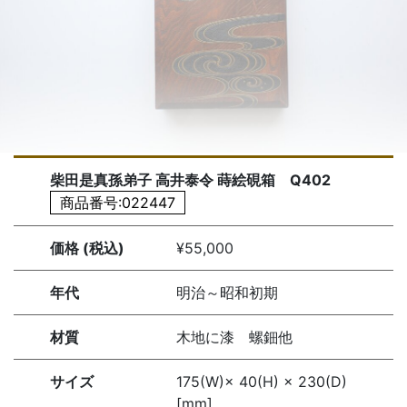
柴田是真孫弟子 高井泰令 蒔絵硯箱 Q402
商品番号:022447
価格 (税込)
¥55,000
年代
明治～昭和初期
材質
木地に漆 螺鈿他
サイズ
175(W)× 40(H) × 230(D)
[mm]