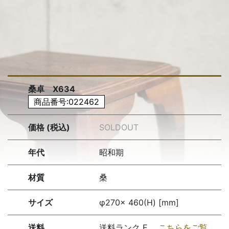
桑卓 X634
商品番号:022462
価格 (税込)
SOLDOUT
年代
昭和期
材質
桑
サイズ
φ270× 460(H) [mm]
送料
送料ランク E
こちらをご覧