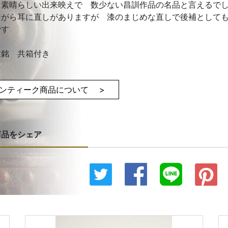
に素晴らしい出来映えで 数少ない昌訓作品の名品と言えるで
ながら耳に直しがありますが 漆のまじめな直しで後補として
です
在銘 共箱付き
ンティーク商品について >
商品をシェア