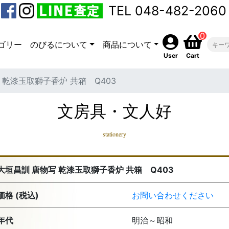
TEL 048-482-2060
0
ゴリー
のびるについて
商品について
User
Cart
 乾漆玉取獅子香炉 共箱 Q403
文房具・文人好
stationery
大垣昌訓 唐物写 乾漆玉取獅子香炉 共箱 Q403
価格 (税込)
お問い合わせください
年代
明治～昭和