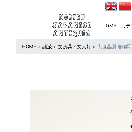
HOME
カテ
HOME
>
諸派
>
文房具・文人好
>
大垣昌訓 唐物写