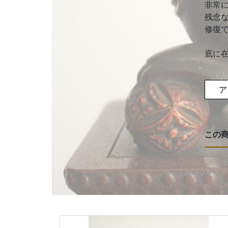
非常
残念
修復
底に
ア
この