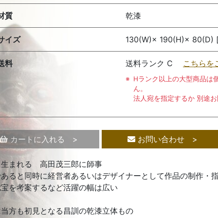
材質
乾漆
サイズ
130(W)× 190(H)× 80(D)
送料
送料ランク C
こちらを
Hランク以上の大型商品は
ん。
法人宛を指定するか 別途
カートに入れる >
お問い合わせ >
に生まれる 高田茂三郎に師事
であると同時に経営者あるいはデザイナーとして作品の制作・
七宝を考案するなど活躍の幅は広い
は当方も初見となる昌訓の乾漆立体もの