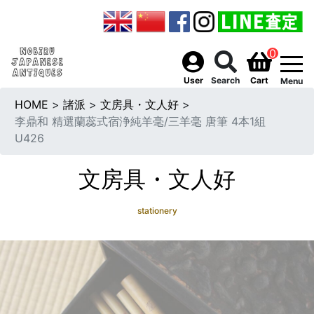
0
togg
User
Search
Cart
Menu
HOME
>
諸派
>
文房具・文人好
>
李鼎和 精選蘭蕊式宿浄純羊毫/三羊毫 唐筆 4本1組
U426
文房具・文人好
stationery