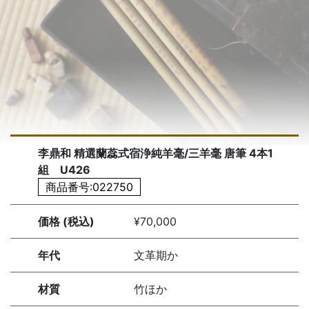
李鼎和 精選蘭蕊式宿浄純羊毫/三羊毫 唐筆 4本1
組 U426
商品番号:022750
価格 (税込)
¥70,000
年代
文革期か
材質
竹ほか