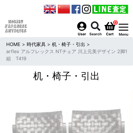
0
togg
User
Search
Cart
Menu
HOME
>
時代家具
>
机・椅子・引出
>
arflex アルフレックス NTチェア 川上元美デザイン 2脚1
組 T419
机・椅子・引出