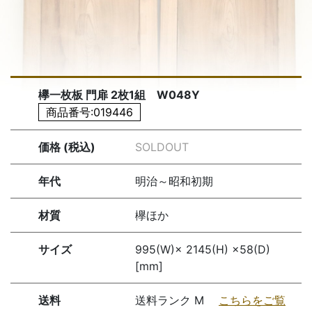
欅一枚板 門扉 2枚1組 W048Y
商品番号:019446
価格 (税込)
SOLDOUT
年代
明治～昭和初期
材質
欅ほか
サイズ
995(W)× 2145(H) ×58(D)
[mm]
送料
送料ランク M
こちらをご覧