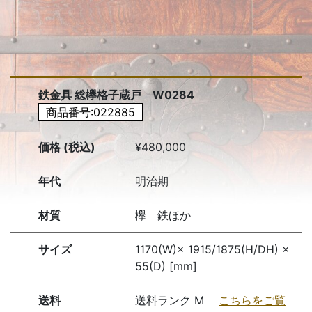
鉄金具 総欅格子蔵戸 W0284
商品番号:022885
価格 (税込)
¥480,000
年代
明治期
材質
欅 鉄ほか
サイズ
1170(W)× 1915/1875(H/DH) ×
55(D) [mm]
送料
送料ランク M
こちらをご覧