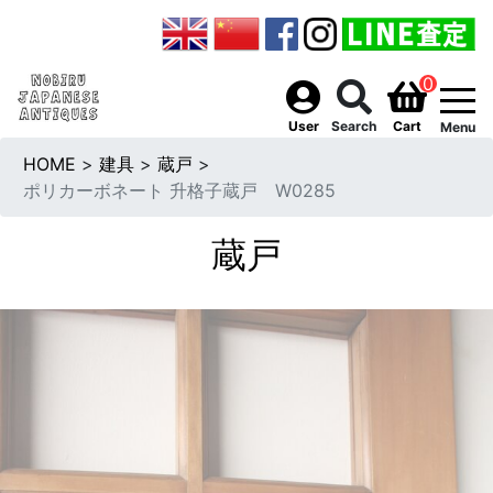
0
togg
User
Search
Cart
Menu
HOME
>
建具
>
蔵戸
>
ポリカーボネート 升格子蔵戸 W0285
蔵戸