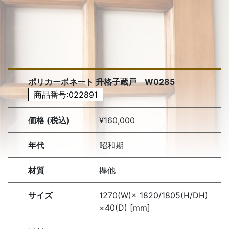
ポリカーボネート 升格子蔵戸 W0285
商品番号:022891
価格 (税込)
¥160,000
年代
昭和期
材質
欅他
サイズ
1270(W)× 1820/1805(H/DH)
×40(D) [mm]