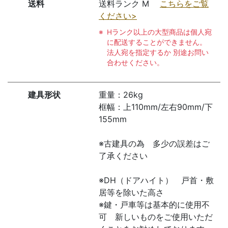
送料
送料ランク M
こちらをご覧
ください>
Hランク以上の大型商品は個人宛
に配送することができません。
法人宛を指定するか 別途お問い
合わせください。
建具形状
重量：26kg
框幅：上110mm/左右90mm/下
155mm
※古建具の為 多少の誤差はご
了承ください
※DH（ドアハイト） 戸首・敷
居等を除いた高さ
※鍵・戸車等は基本的に使用不
可 新しいものをご使用いただ