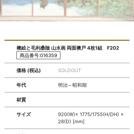
襖絵と毛利桑陰 山水画 両面襖戸 4枚1組 F202
商品番号:016359
価格 (税込)
SOLDOUT
年代
明治～昭和期
材質
サイズ
920(W)× 1775/1755(H/DH) ×
28(D) [mm]