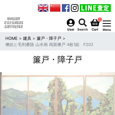
0
togg
User
Search
Cart
Menu
HOME
>
建具
>
簾戸・障子戸
>
襖絵と毛利桑陰 山水画 両面襖戸 4枚1組 F202
簾戸・障子戸