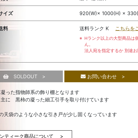
サイズ
920(W)× 1000(H) × 330
送料
送料ランク K
こちらを
Hランク以上の大型商品は
ん。
法人宛を指定するか 別途
SOLDOUT >
お問い合わせ >
に凝った指物師系の飾り棚となります
を主に 黒柿の凝った細工引手を取り付けています
部の天袋のような小さな引き戸が少し固くなっています
ンティーク商品について >