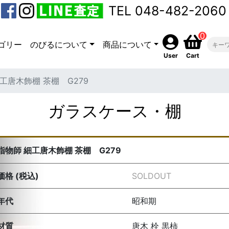
TEL 048-482-2060
0
ゴリー
のびるについて
商品について
User
Cart
工唐木飾棚 茶棚 G279
ガラスケース・棚
指物師 細工唐木飾棚 茶棚 G279
価格 (税込)
SOLDOUT
年代
昭和期
材質
唐木 栓 黒柿