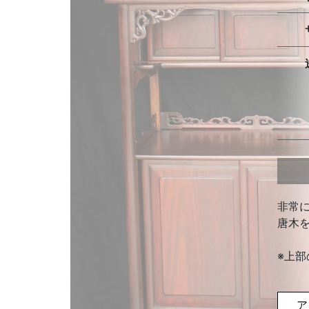
非常
唐木
※上
ア