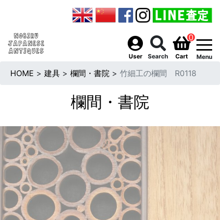
0
togg
User
Search
Cart
Menu
HOME
>
建具
>
欄間・書院
>
竹細工の欄間 R0118
欄間・書院