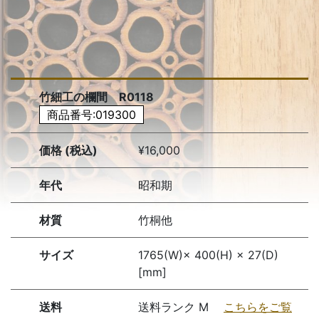
竹細工の欄間 R0118
商品番号:019300
価格 (税込)
¥16,000
年代
昭和期
材質
竹桐他
サイズ
1765(W)× 400(H) × 27(D)
[mm]
送料
送料ランク M
こちらをご覧