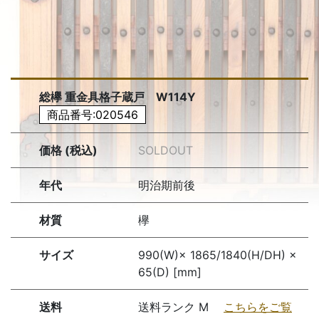
総欅 重金具格子蔵戸 W114Y
商品番号:020546
価格 (税込)
SOLDOUT
年代
明治期前後
材質
欅
サイズ
990(W)× 1865/1840(H/DH) ×
65(D) [mm]
送料
送料ランク M
こちらをご覧