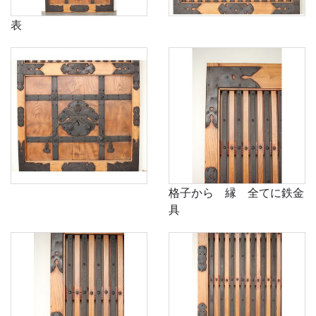
表
格子から 縁 全てに鉄金
具