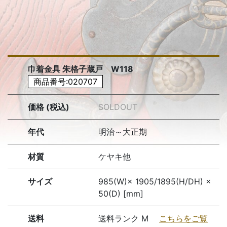
巾着金具 朱格子蔵戸 W118
商品番号:020707
価格 (税込)
SOLDOUT
年代
明治～大正期
材質
ケヤキ他
サイズ
985(W)× 1905/1895(H/DH) ×
50(D) [mm]
送料
送料ランク M
こちらをご覧