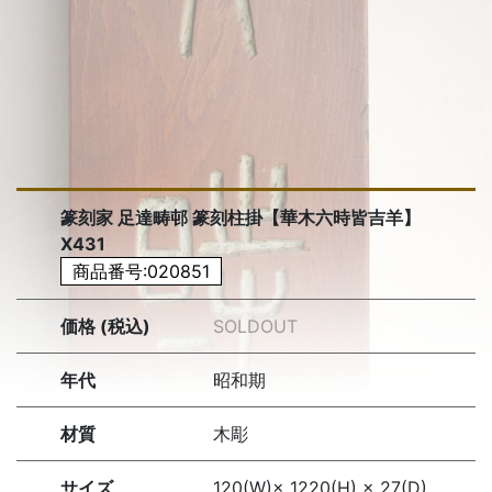
篆刻家 足達畴邨 篆刻柱掛【華木六時皆吉羊】
X431
商品番号:020851
価格 (税込)
SOLDOUT
年代
昭和期
材質
木彫
サイズ
120(W)× 1220(H) × 27(D)