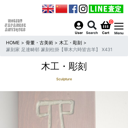
0
togg
User
Search
Cart
Menu
HOME
>
骨董・古美術
>
木工・彫刻
>
篆刻家 足達畴邨 篆刻柱掛【華木六時皆吉羊】 X431
木工・彫刻
Sculpture