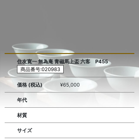
住友寛一 無為庵 青磁馬上盃 六客 P455
商品番号:020983
価格 (税込)
¥65,000
年代
材質
サイズ