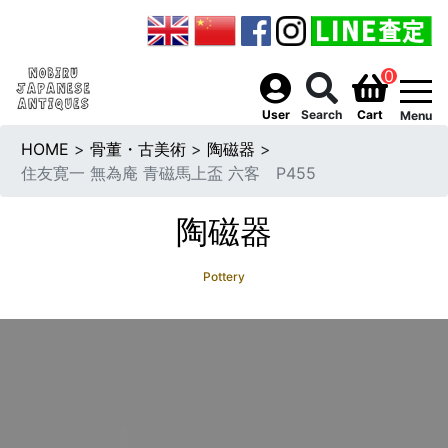
0
togg
User
Search
Cart
Menu
HOME
>
骨董・古美術
>
陶磁器
>
住友寛一 無為庵 青磁馬上盃 六客 P455
陶磁器
Pottery