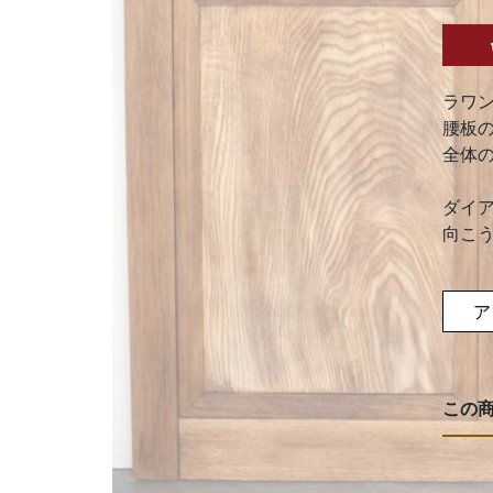
ラワ
腰板
全体
ダイ
向こ
ア
この