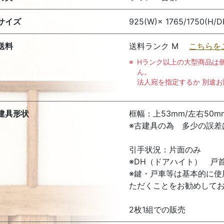
サイズ
925(W)× 1765/1750(H/D
送料
送料ランク M
こちらを
Hランク以上の大型商品は
ん。
法人宛を指定するか 別途
建具形状
框幅：上53mm/左右50m
※古建具の為 多少の誤差
引手状況：片面のみ
※DH（ドアハイト） 戸
※鍵・戸車等は基本的に使
ただくことをお勧めして
2枚1組での販売