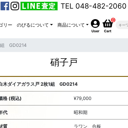
TEL 048-482-2060
0
ゴリー
のびるについて
商品について
User
Cart
組 GD0214
硝子戸
白木ダイアガラス戸 2枚1組 GD0214
価格 (税込)
¥79,000
年代
昭和期
材質
ラワン 合板