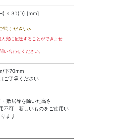
H) × 30(D) [mm]
ご覧ください>
個人宛に配送することができませ
お問い合わせください。
m/下70mm
はご了承ください
首・敷居等を除いた高さ
用不可 新しいものをご使用い
おります