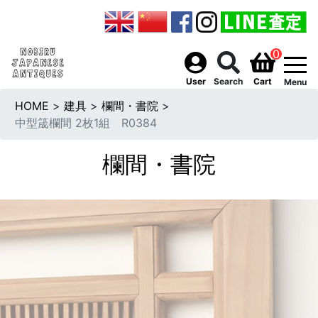
0
togg
User
Search
Cart
Menu
HOME
>
建具
>
欄間・書院
>
中型筬欄間 2枚1組 R0384
欄間・書院