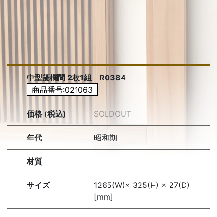
中型筬欄間 2枚1組 R0384
商品番号:021063
価格 (税込)
SOLDOUT
年代
昭和期
材質
サイズ
1265(W)× 325(H) × 27(D)
[mm]