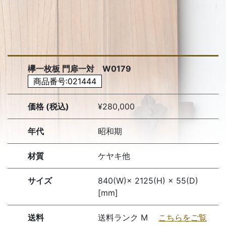
欅一枚板 門扉一対 W0179
商品番号:021444
価格 (税込)
¥280,000
年代
昭和期
材質
ケヤキ他
サイズ
840(W)× 2125(H) × 55(D)
[mm]
送料
送料ランク M
こちらをご覧