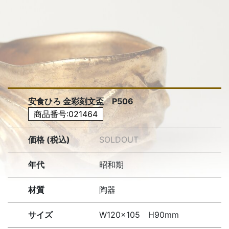
安食ひろ 金彩刻文盃 P506
商品番号:021464
価格 (税込)
SOLDOUT
年代
昭和期
材質
陶器
サイズ
W120×105 H90mm