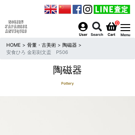
0
togg
User
Search
Cart
Menu
HOME
>
骨董・古美術
>
陶磁器
>
安食ひろ 金彩刻文盃 P506
陶磁器
Pottery