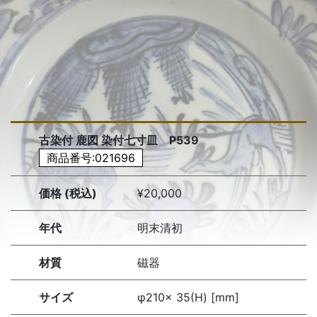
古染付 鹿図 染付七寸皿 P539
商品番号:021696
価格 (税込)
¥20,000
年代
明末清初
材質
磁器
サイズ
φ210× 35(H) [mm]