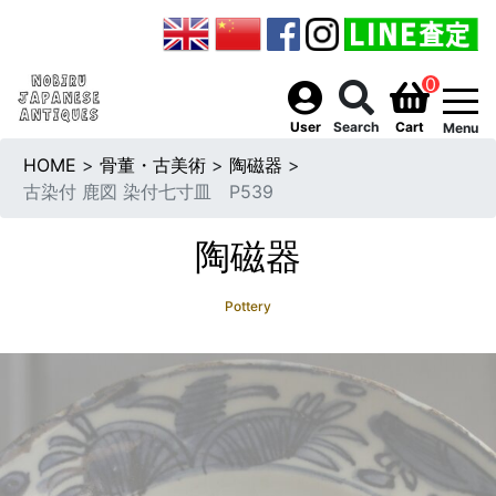
0
togg
User
Search
Cart
Menu
HOME
>
骨董・古美術
>
陶磁器
>
古染付 鹿図 染付七寸皿 P539
陶磁器
Pottery