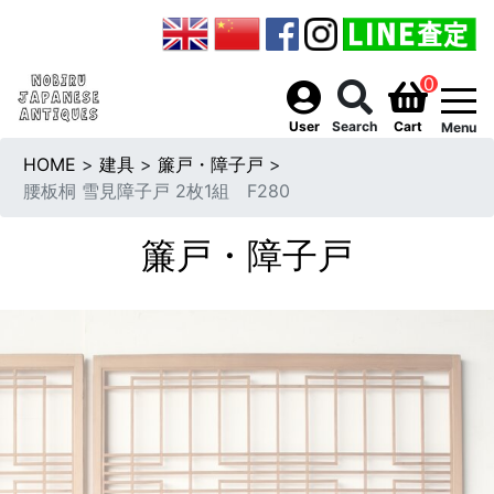
0
togg
User
Search
Cart
Menu
HOME
>
建具
>
簾戸・障子戸
>
腰板桐 雪見障子戸 2枚1組 F280
簾戸・障子戸