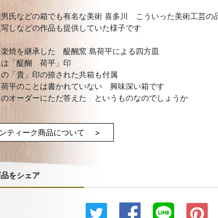
嶺男氏などの箱でも有名な美術 喜多川 こういった美術工芸
人写しなどの作品も提供していた様子です
は楽焼を継承した 醍醐窯 島荷平による四方皿
には「醍醐 荷平」印
川の「貴」印の捺された共箱も付属
島荷平のことは書かれていない 興味深い箱です
川のオーダーにただ答えた というものなのでしょうか
ンティーク商品について >
商品をシェア