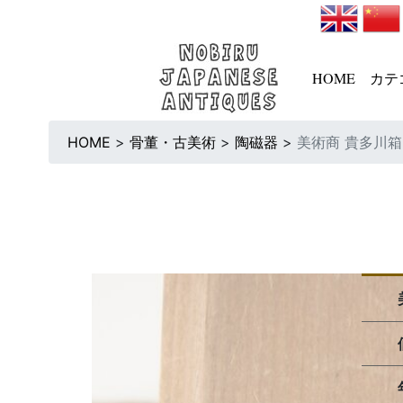
HOME
カテ
HOME
>
骨董・古美術
>
陶磁器
>
美術商 貴多川箱