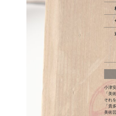
小津
「美
それ
「貴
美術