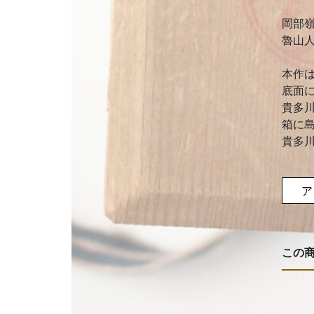
岡部
魯山
本作
底面
貴多
箱に
貴多
ア
この