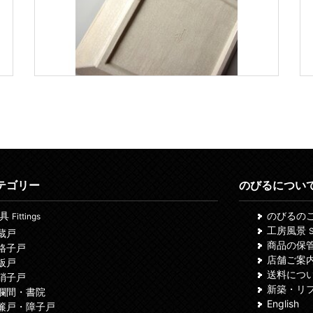
テゴリー
のびるについ
建具
のびるの
Fittings
工房風景
S
 蔵戸
商品の保
 格子戸
店舗ご案
 板戸
送料につ
 硝子戸
新築・リ
 欄間・書院
English
 簾戸・障子戸