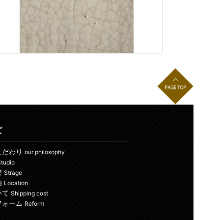
て
こだわり
our philosophy
tudio
管
Strage
内
Location
いて
Shipping cost
フォーム
Reform