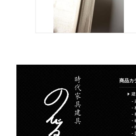
商品カ
-
-
-
-
-
-