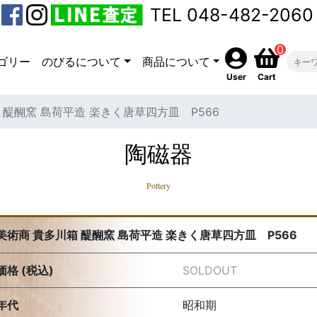
TEL 048-482-2060
0
ゴリー
のびるについて
商品について
User
Cart
 醍醐窯 島荷平造 楽きく唐草四方皿 P566
陶磁器
Pottery
美術商 貴多川箱 醍醐窯 島荷平造 楽きく唐草四方皿 P566
価格 (税込)
SOLDOUT
年代
昭和期