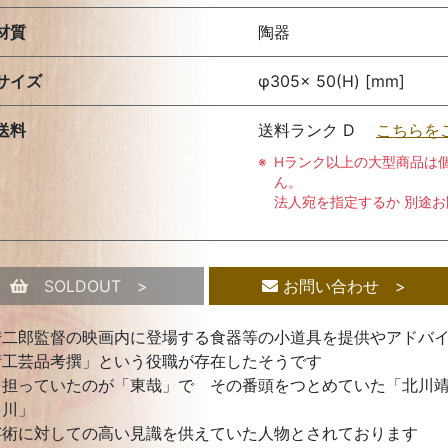
材質
陶器
サイズ
φ305× 50(H) [mm]
送料
送料ランク D
こちらを
Hランク以上の大型商品は
ん。
法人宛を指定するか 別途
SOLDOUT >
お問い合わせ >
安二郎監督の映画内に登場する食器等の小道具を提供やアドバ
術工芸品考撰」という役職が存在したそうです
を担っていたのが「東哉」で その番頭をつとめていた「北川
多川」
芸術に対しての高い見識を供えていた人物とされております