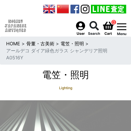
0
togg
User
Search
Cart
Menu
HOME
>
骨董・古美術
>
電笠・照明
>
アールデコ ダイア緑色ガラス シャンデリア照明
A0516Y
電笠・照明
Lighting