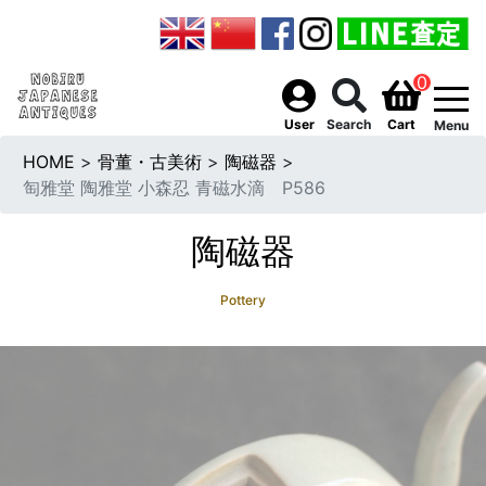
0
togg
User
Search
Cart
Menu
HOME
>
骨董・古美術
>
陶磁器
>
匋雅堂 陶雅堂 小森忍 青磁水滴 P586
陶磁器
Pottery