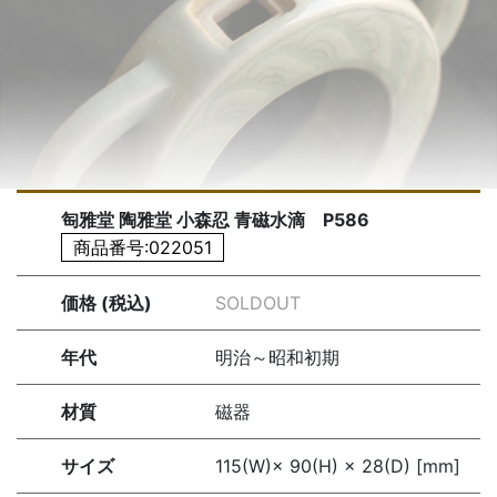
匋雅堂 陶雅堂 小森忍 青磁水滴 P586
商品番号:022051
価格 (税込)
SOLDOUT
年代
明治～昭和初期
材質
磁器
サイズ
115(W)× 90(H) × 28(D) [mm]