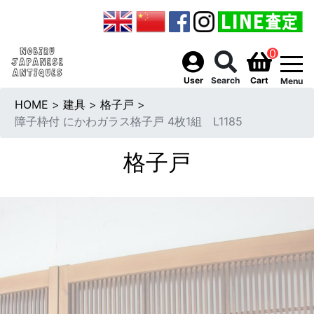
0
togg
User
Search
Cart
Menu
HOME
>
建具
>
格子戸
>
障子枠付 にかわガラス格子戸 4枚1組 L1185
格子戸