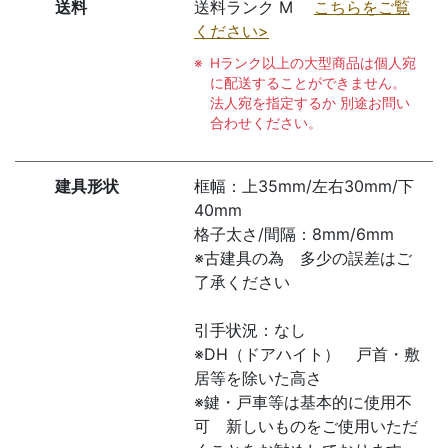
送料
送料ランク M
こちらをご覧
ください>
Hランク以上の大型商品は個人宛
に配送することができません。
法人宛を指定するか 別途お問い
合わせください。
建具形状
框幅：上35mm/左右30mm/下
40mm
格子太さ/間隔：8mm/6mm
※古建具の為 多少の誤差はご
了承ください
引手状況：なし
※DH（ドアハイト） 戸首・敷
居等を除いた高さ
※鍵・戸車等は基本的に使用不
可 新しいものをご使用いただ