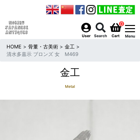
0
togg
User
Search
Cart
Menu
HOME
>
骨董・古美術
>
金工
>
清水多嘉示 ブロンズ 女 M469
金工
Metal