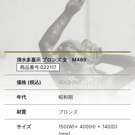
清水多嘉示 ブロンズ 女 M469
商品番号:022117
価格 (税込)
SOLDOUT
年代
昭和期
材質
ブロンズ
サイズ
150(W)× 400(H) × 140(D)
[mm]