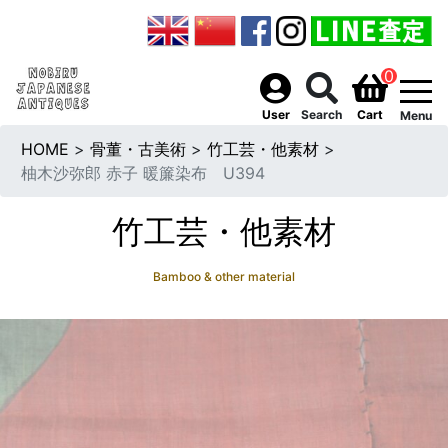
0
togg
User
Search
Cart
Menu
HOME
>
骨董・古美術
>
竹工芸・他素材
>
柚木沙弥郎 赤子 暖簾染布 U394
竹工芸・他素材
Bamboo & other material