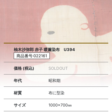
柚木沙弥郎 赤子 暖簾染布 U394
商品番号:022161
価格 (税込)
SOLDOUT
年代
昭和期
材質
布に型染
サイズ
1000×700㎜