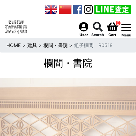
0
togg
User
Search
Cart
Menu
HOME
>
建具
>
欄間・書院
>
組子欄間 R0518
欄間・書院