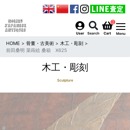
0
togg
User
Search
Cart
Menu
HOME
>
骨董・古美術
>
木工・彫刻
>
前田桑明 菜蒔絵 桑箱 X625
木工・彫刻
Sculpture