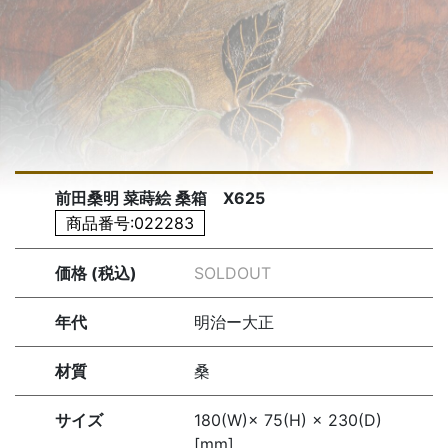
前田桑明 菜蒔絵 桑箱 X625
商品番号:022283
価格 (税込)
SOLDOUT
年代
明治ー大正
材質
桑
サイズ
180(W)× 75(H) × 230(D)
[mm]