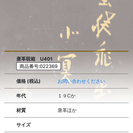
唐革硯箱 U401
商品番号:022369
価格 (税込)
お問い合わせください
年代
１９Cか
材質
唐革ほか
サイズ