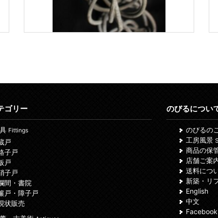
テゴリー
のびるについ
建具
のびるの
Fittings
工房風景
S
 蔵戸
商品の保
 格子戸
店舗ご案
 板戸
送料につ
 硝子戸
新築・リ
 欄間・書院
English
 簾戸・障子戸
中文
 現状販売
Facebook