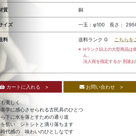
材質
銅
サイズ
一玉：φ100 長さ： 2950
送料
送料ランク G
こちらを
Hランク以上の大型商品は
ん。
法人宛を指定するか 別途
カートに入れる >
お問い合わせ >
日も美しく
の美学に感心させられる古民具のひとつ
から下に水を落とすための通り道
ンを伝い シトシトと滴り落ちます
い時代感の 味わいのひとしなです