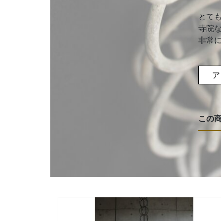
とて
寺院
非常
ア
この