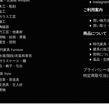
董・古美術
Antiques
Instagram
 木工・彫刻
ご利用案内
 金工
 ガラス工芸
買い物方
 漆工
買い取り
 陶磁器
 竹工芸・他素材
商品について
 掛軸・絵画・屏風
 電笠・照明
時代家具
建具の加
代家具
Furniture
照明につ
 水屋/階段/衣装和箪笥
返品・交
 ガラスケース・棚
 机・椅子・引出
プライバシー
諸派
Style
特定商取引法
 煎茶・茶道具
 文房具・文人好
 唐物