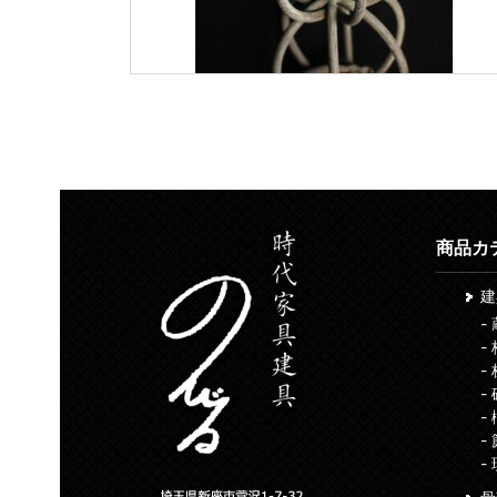
商品カ
-
-
-
-
-
-
-