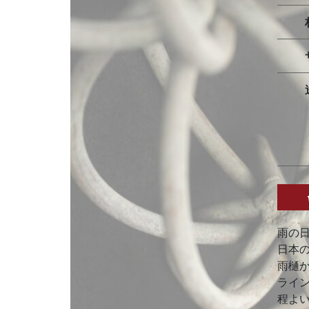
雨の
日本
雨樋
ライ
程よ