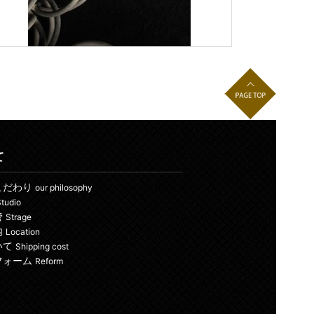
て
こだわり
our philosophy
tudio
管
Strage
内
Location
いて
Shipping cost
フォーム
Reform