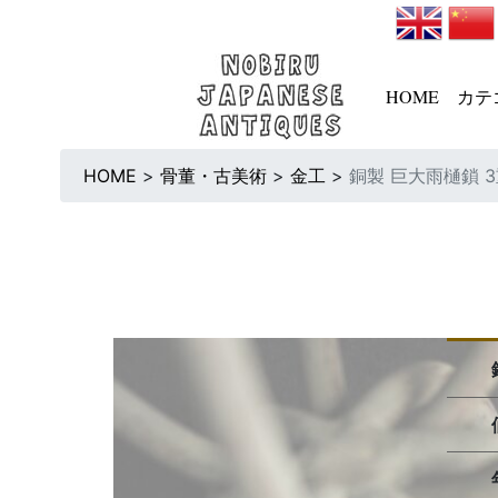
HOME
カテ
HOME
>
骨董・古美術
>
金工
>
銅製 巨大雨樋鎖 3