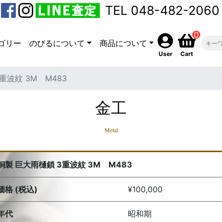
TEL 048-482-2060
0
ゴリー
のびるについて
商品について
User
Cart
重波紋 3M M483
金工
Metal
銅製 巨大雨樋鎖 3重波紋 3M M483
価格 (税込)
¥100,000
年代
昭和期