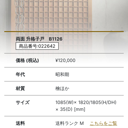
両面 升格子戸 B1126
商品番号:022642
価格 (税込)
¥120,000
年代
昭和期
材質
檜ほか
サイズ
1085(W)× 1820/1805(H/DH)
× 35(D) [mm]
送料
送料ランク M
こちらをご覧