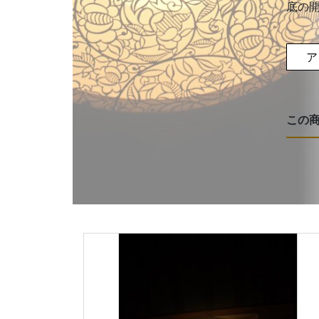
底の
ア
この