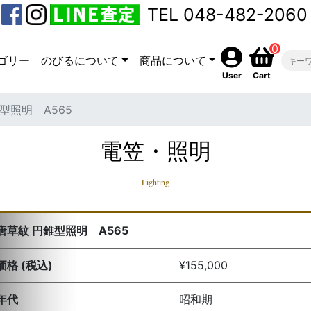
TEL 048-482-2060
0
ゴリー
のびるについて
商品について
User
Cart
型照明 A565
電笠・照明
Lighting
唐草紋 円錐型照明 A565
価格 (税込)
¥155,000
年代
昭和期