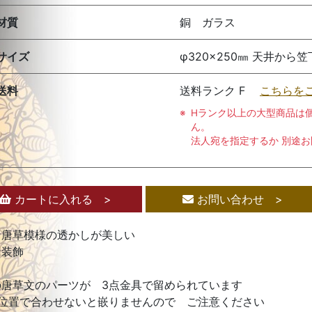
材質
銅 ガラス
サイズ
φ320×250㎜ 天井から笠
送料
送料ランク F
こちらを
Hランク以上の大型商品は
ん。
法人宛を指定するか 別途
カートに入れる >
お問い合わせ >
な唐草模様の透かしが美しい
な装飾
の唐草文のパーツが 3点金具で留められています
定位置で合わせないと嵌りませんので ご注意ください