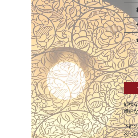
細密
繊細
下部
3点