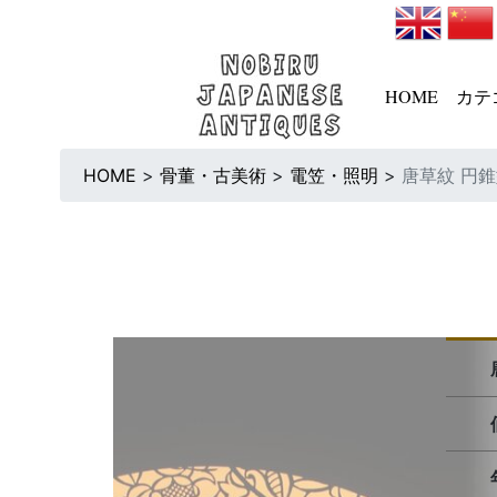
HOME
カテ
HOME
>
骨董・古美術
>
電笠・照明
>
唐草紋 円錐