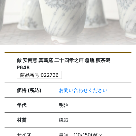
倣 安南意 真葛窯 二十四孝之画 急瓶 煎茶碗
P648
商品番号:022726
価格 (税込)
お問い合わせください
年代
明治
材質
磁器
サイズ
急須：110/150(W)×