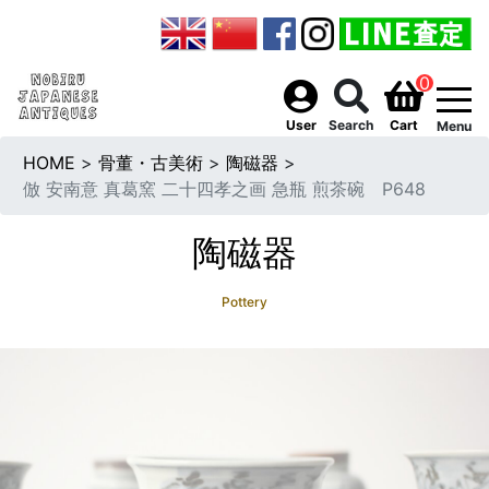
0
togg
User
Search
Cart
Menu
HOME
>
骨董・古美術
>
陶磁器
>
倣 安南意 真葛窯 二十四孝之画 急瓶 煎茶碗 P648
陶磁器
Pottery