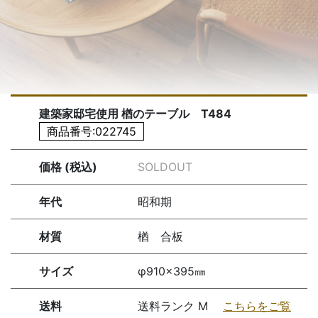
建築家邸宅使用 楢のテーブル T484
商品番号:022745
価格 (税込)
SOLDOUT
年代
昭和期
材質
楢 合板
サイズ
φ910×395㎜
送料
送料ランク M
こちらをご覧