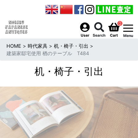
0
togg
User
Search
Cart
Menu
HOME
>
時代家具
>
机・椅子・引出
>
建築家邸宅使用 楢のテーブル T484
机・椅子・引出