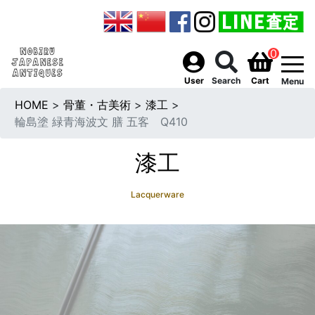
0
togg
User
Search
Cart
Menu
HOME
>
骨董・古美術
>
漆工
>
輪島塗 緑青海波文 膳 五客 Q410
漆工
Lacquerware