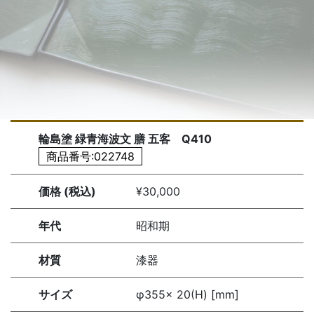
輪島塗 緑青海波文 膳 五客 Q410
商品番号:022748
価格 (税込)
¥30,000
年代
昭和期
材質
漆器
サイズ
φ355× 20(H) [mm]