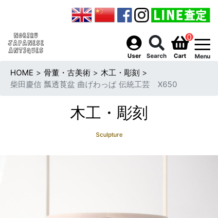
0
togg
User
Search
Cart
Menu
HOME
>
骨董・古美術
>
木工・彫刻
>
柴田慶信 瓢透莨盆 曲げわっぱ 伝統工芸 X650
木工・彫刻
Sculpture