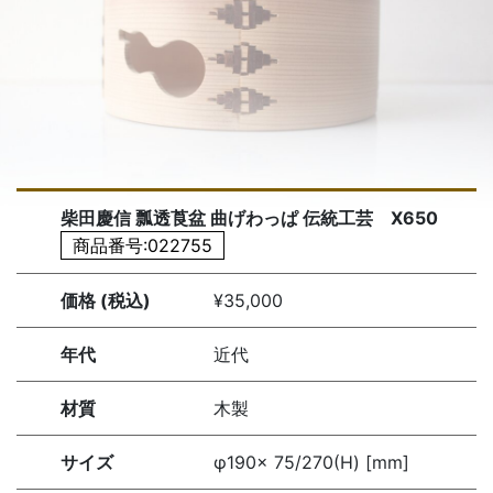
柴田慶信 瓢透莨盆 曲げわっぱ 伝統工芸 X650
商品番号:022755
価格 (税込)
¥35,000
年代
近代
材質
木製
サイズ
φ190× 75/270(H) [mm]