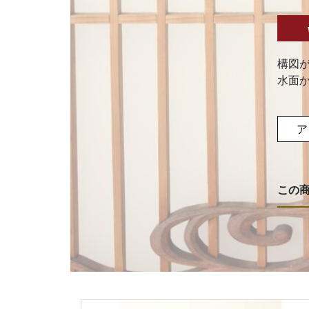
構図
水面
ア
この