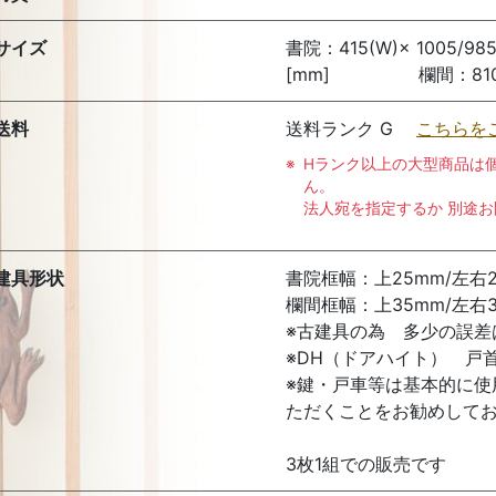
サイズ
書院：415(W)× 1005/985(
[mm] 欄間：810(W)× 
送料
送料ランク G
こちらを
Hランク以上の大型商品は
ん。
法人宛を指定するか 別途
建具形状
書院框幅：上25mm/左右2
欄間框幅：上35mm/左右3
※古建具の為 多少の誤差
※DH（ドアハイト） 戸
※鍵・戸車等は基本的に使
ただくことをお勧めして
3枚1組での販売です