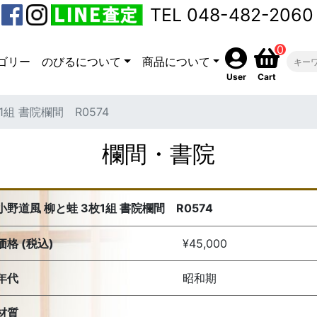
TEL 048-482-2060
0
ゴリー
のびるについて
商品について
User
Cart
1組 書院欄間 R0574
欄間・書院
小野道風 柳と蛙 3枚1組 書院欄間 R0574
価格 (税込)
¥45,000
年代
昭和期
材質