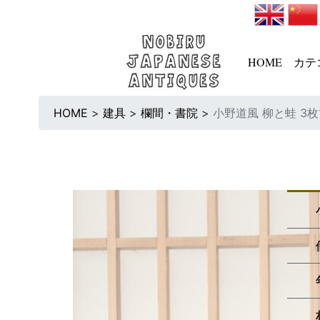
HOME
カテ
HOME
>
建具
>
欄間・書院
>
小野道風 柳と蛙 3枚