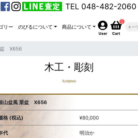
TEL 048-482-2060
0
ゴリー
のびるについて
商品について
User
Cart
盆 X656
木工・彫刻
Sculpture
銀山盆風 栗盆 X656
価格 (税込)
¥80,000
年代
明治か