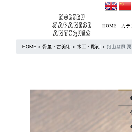
HOME
カテ
HOME
>
骨董・古美術
>
木工・彫刻
>
銀山盆風 栗