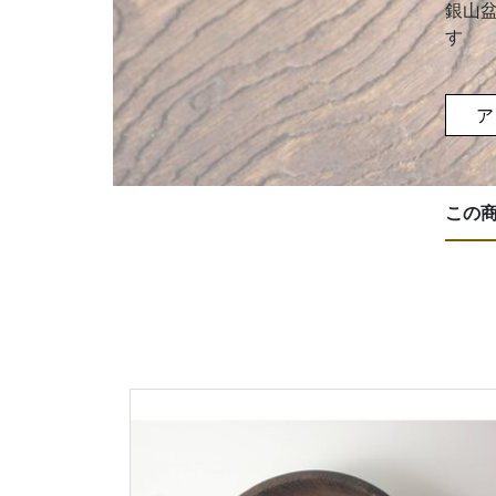
銀山
す
ア
この