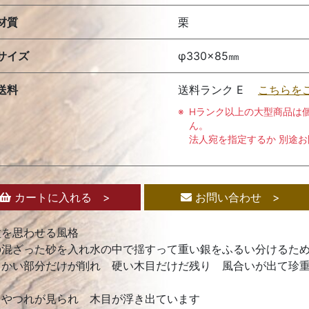
材質
栗
サイズ
φ330×85㎜
送料
送料ランク E
こちらを
Hランク以上の大型商品は
ん。
法人宛を指定するか 別途
カートに入れる >
お問い合わせ >
盆を思わせる風格
の混ざった砂を入れ水の中で揺すって重い銀をふるい分けるた
らかい部分だけが削れ 硬い木目だけだ残り 風合いが出て珍
もやつれが見られ 木目が浮き出ています