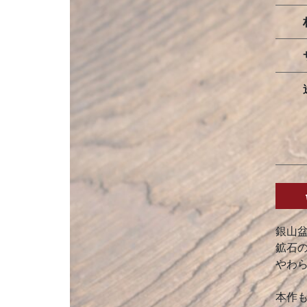
銀山
鉱石
やわ
本作