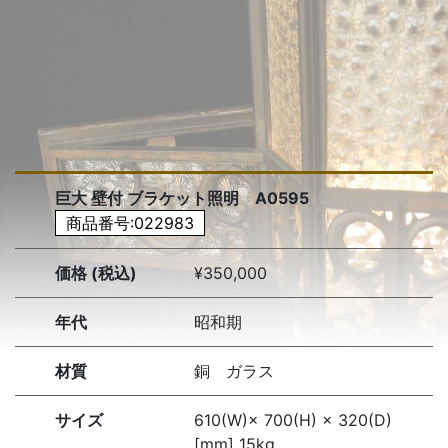
巨大 壁付 ブラケット照明 A0595
商品番号:022983
価格 (税込)
¥350,000
年代
昭和期
材質
銅 ガラス
サイズ
610(W)× 700(H) × 320(D)
[mm] 15kg