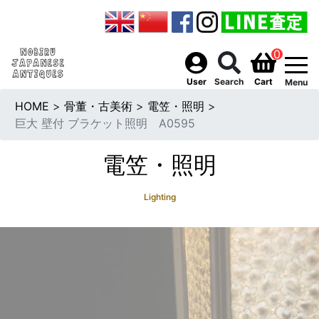
0
togg
User
Search
Cart
Menu
HOME
>
骨董・古美術
>
電笠・照明
>
巨大 壁付 ブラケット照明 A0595
電笠・照明
Lighting